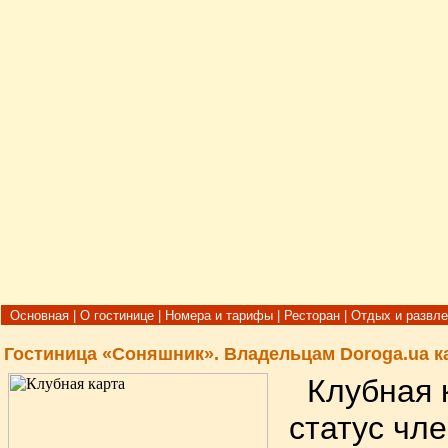
Основная
|
О гостинице
|
Номера и тарифы
|
Ресторан
|
Отдых и развл
Гостиница «Соняшник». Владельцам Doroga.ua ка
Клубная к
статус чле